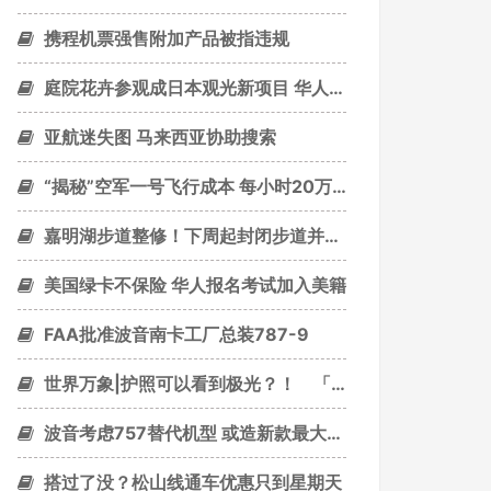
携程机票强售附加产品被指违规
庭院花卉参观成日本观光新项目 华人游客表期待
亚航迷失图 马来西亚协助搜索
“揭秘”空军一号飞行成本 每小时20万美元
嘉明湖步道整修！下周起封闭步道并停止山屋住宿申请
美国绿卡不保险 华人报名考试加入美籍
FAA批准波音南卡工厂总装787-9
世界万象|护照可以看到极光？！ 「最美护照」在挪威
波音考虑757替代机型 或造新款最大窄体机
搭过了没？松山线通车优惠只到星期天