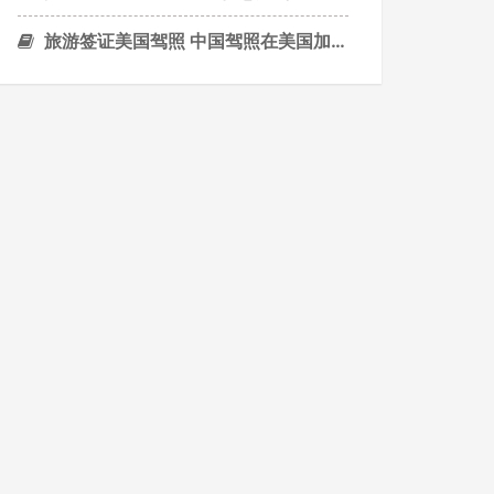
旅游签证美国驾照 中国驾照在美国加州使用的官方说明，非常实用，收藏哦！