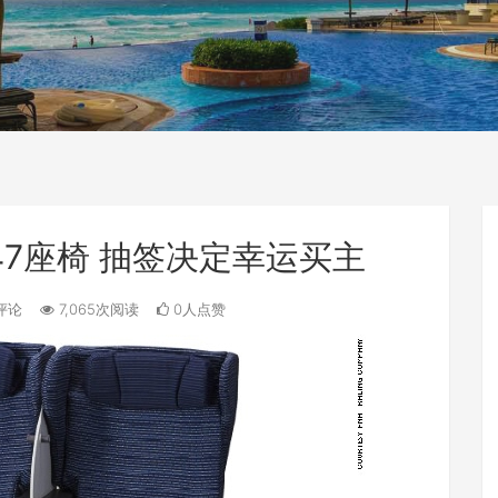
47座椅 抽签决定幸运买主
评论
7,065次阅读
0人点赞