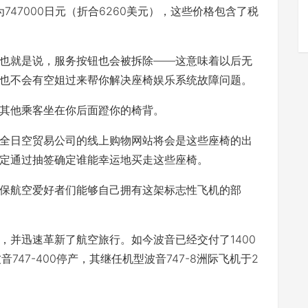
747000日元（折合6260美元），这些价格包含了税
就是说，服务按钮也会被拆除――这意味着以后无
也不会有空姐过来帮你解决座椅娱乐系统故障问题。
其他乘客坐在你后面蹬你的椅背。
日空贸易公司的线上购物网站将会是这些座椅的出
定通过抽签确定谁能幸运地买走这些座椅。
航空爱好者们能够自己拥有这架标志性飞机的部
，并迅速革新了航空旅行。如今波音已经交付了1400
音747-400停产，其继任机型波音747-8洲际飞机于2