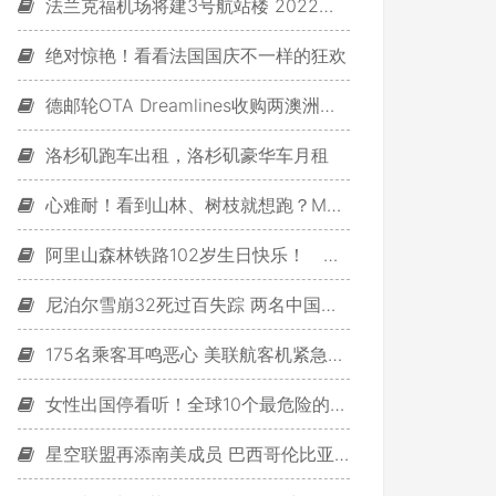
法兰克福机场将建3号航站楼 2022年开放
绝对惊艳！看看法国国庆不一样的狂欢
德邮轮OTA Dreamlines收购两澳洲邮轮网站
洛杉矶跑车出租，洛杉矶豪华车月租
心难耐！看到山林、树枝就想跑？MERRELL揪野趣
阿里山森林铁路102岁生日快乐！ 蒸汽桧木老火车重现
尼泊尔雪崩32死过百失踪 两名中国香港游客冻伤
175名乘客耳鸣恶心 美联航客机紧急降落
女性出国停看听！全球10个最危险的旅游国家
星空联盟再添南美成员 巴西哥伦比亚今入盟