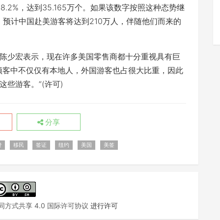
.2%，达到35.165万个。如果该数字按照这种态势继
予，预计中国赴美游客将达到210万人，伴随他们而来的
少宏表示，现在许多美国零售商都十分重视具有巨
顾客中不仅仅有本地人，外国游客也占很大比重，因此
些游客。”(许可)
分享
费
移民
签证
纽约
美国
美签
方式共享 4.0 国际许可协议
进行许可