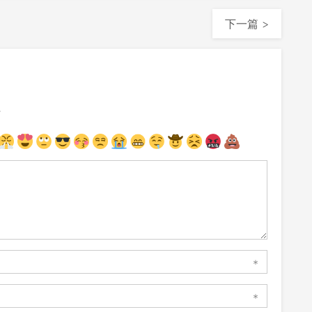
下一篇 >
注
*
*