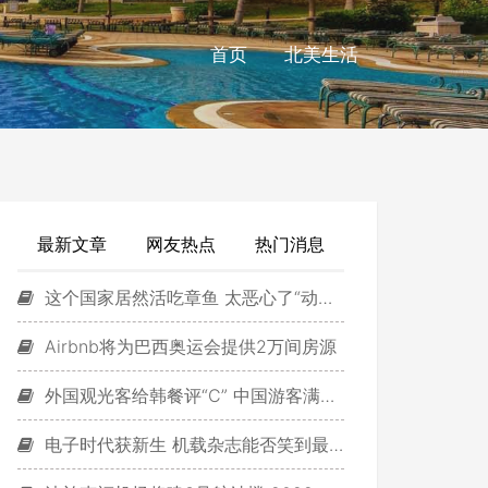
首页
北美生活
最新文章
网友热点
热门消息
这个国家居然活吃章鱼 太恶心了“动图”慎入
Airbnb将为巴西奥运会提供2万间房源
外国观光客给韩餐评“C” 中国游客满意度最低
电子时代获新生 机载杂志能否笑到最后？