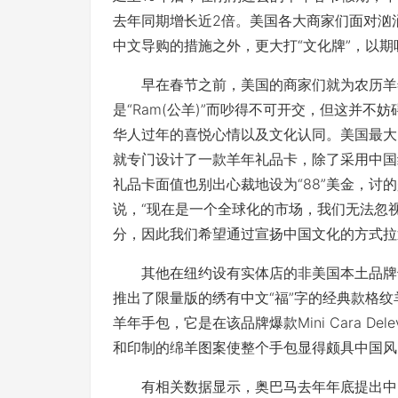
去年同期增长近2倍。美国各大商家们面对汹
中文导购的措施之外，更大打“文化牌”，以
早在春节之前，美国的商家们就为农历羊年的“羊”
是“Ram(公羊)”而吵得不可开交，但这并
华人过年的喜悦心情以及文化认同。美国最大的零售
就专门设计了一款羊年礼品卡，除了采用中国
礼品卡面值也别出心裁地设为“88”美金，讨
说，“现在是一个全球化的市场，我们无法忽
分，因此我们希望通过宣扬中国文化的方式拉
其他在纽约设有实体店的非美国本土品牌也不甘
推出了限量版的绣有中文“福”字的经典款格纹羊
羊年手包，它是在该品牌爆款Mini Cara De
和印制的绵羊图案使整个手包显得颇具中国风
有相关数据显示，奥巴马去年年底提出中国