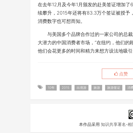
在去年12月及今年1月颁发的赴美签证增加了68
续攀升，2015年还将有83.3万个签证被授
消费数字也可想而知。
与美国多个品牌合作过的一家公司的总裁陈
大潜力的中国消费者市场，“在纽约，他们的
他们会花更多的时间和精力来想方设法地吸引这
点赞
10年
2015
出境游
旅游
旅游签证
消
本作品采用
知识共享署名-相同