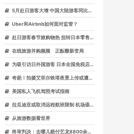
5月赴日游客大增 中国大陆游客同比增加1.3倍
Uber和Airbnb如何面对监管？
赴日游客春节掀购物热 扭转日本零售业传统淡季
在线旅游并购频频 正酝酿新变局
为吸引访日外国游客 日本全国免税店数已超万家
奇葩！拍摄艾菲尔铁塔夜景上传或遭罚款
美国私人飞机驾照考试指南
拉瓜迪亚或取消远程航班限制 机场亟需翻新
从旅游数据看世界
终审判决：去哪儿赔付艺龙8800余万元