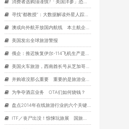
消费者选购须谨慎?「美国洋参」恐产自中国
寻找“都教授”：大数据解读外星人踪迹(图)
澳或向外航开放国内航线 本土航企将受威胁
美国发出全球旅游警报
俄企：推迟恢复伊尔-114飞机生产是战略错误
美国火车旅游，西南酋长号从芝加哥开始
并购谁没那么重要 重要的是旅游业的明天
为争夺酒店业务 OTA们如何烧钱？
盘点2014年在线旅游行业的六个关键词
ITF／丧尸出没！惊悚玩旅展 国旅乐园「大请客」