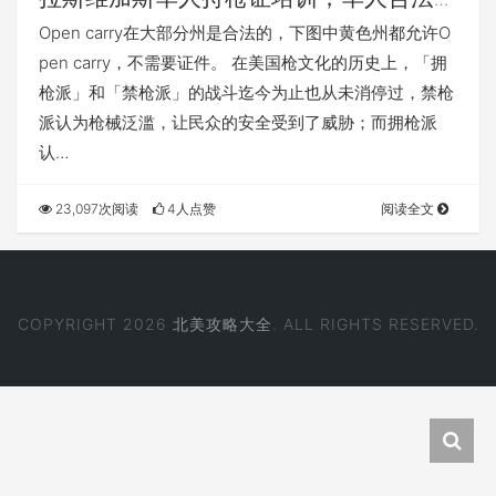
枪从容自卫
Open carry在大部分州是合法的，下图中黄色州都允许O
pen carry，不需要证件。 在美国枪文化的历史上，「拥
枪派」和「禁枪派」的战斗迄今为止也从未消停过，禁枪
派认为枪械泛滥，让民众的安全受到了威胁；而拥枪派
认…
23,097次阅读
4人点赞
阅读全文
COPYRIGHT 2026
北美攻略大全
. ALL RIGHTS RESERVED.