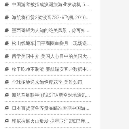
中国游客被指成澳洲旅游业发动机 5月净增1.4万
海航将租赁2架波音787-9飞机 2016年春交付
墨西哥鲜为人知的绝美风景，你可知道？
松山线通车|四平商圈血拼月 现场送IPHONE6！
留学美国中介 美国人心目中的美国大学排名
榨干吃净不剩渣 廉航瑞安客户数据中挖金矿
全球多地迎来绚烂樱花季 美景如画
新航马航联手测试SITA新空对地通讯系统
日本百货店备齐货品瞄准暑期中国游客 期待获利
印尼拉翁火山爆发 捷星取消9班巴厘岛航班