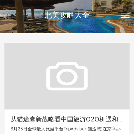
北美攻略大全
从猫途鹰新战略看中国旅游O2O机遇和
挑战
6月25日全球最大旅游平台TripAdvisor(猫途鹰)在京举办