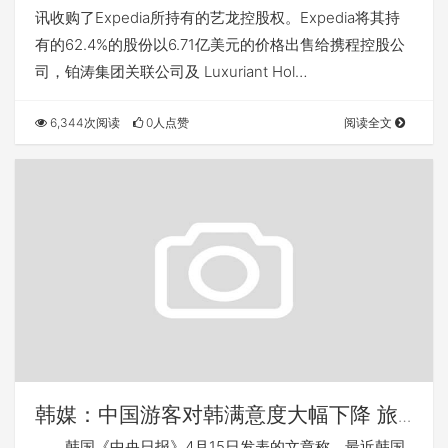
讯收购了Expedia所持有的艺龙控股权。Expedia将其持
有的62.4%的股份以6.71亿美元的价格出售给携程控股公
司，铂涛集团关联公司及 Luxuriant Hol…
6,344次阅读
0人点赞
阅读全文
韩媒：中国游客对韩满意度大幅下降 旅
游业需反思
韩国《中央日报》4月15日发表的文章称，最近韩国