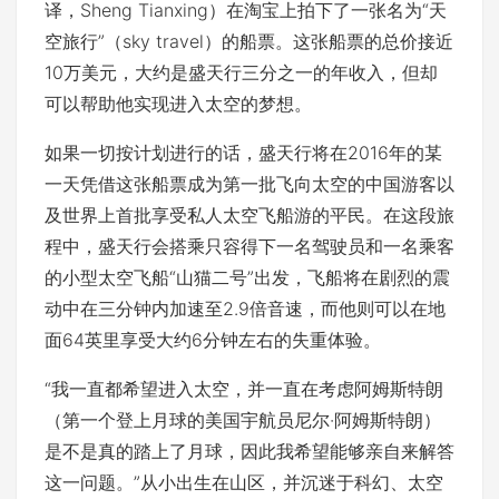
译，Sheng Tianxing）在淘宝上拍下了一张名为“天
空旅行”（sky travel）的船票。这张船票的总价接近
10万美元，大约是盛天行三分之一的年收入，但却
可以帮助他实现进入太空的梦想。
如果一切按计划进行的话，盛天行将在2016年的某
一天凭借这张船票成为第一批飞向太空的中国游客以
及世界上首批享受私人太空飞船游的平民。在这段旅
程中，盛天行会搭乘只容得下一名驾驶员和一名乘客
的小型太空飞船“山猫二号”出发，飞船将在剧烈的震
动中在三分钟内加速至2.9倍音速，而他则可以在地
面64英里享受大约6分钟左右的失重体验。
“我一直都希望进入太空，并一直在考虑阿姆斯特朗
（第一个登上月球的美国宇航员尼尔·阿姆斯特朗）
是不是真的踏上了月球，因此我希望能够亲自来解答
这一问题。”从小出生在山区，并沉迷于科幻、太空