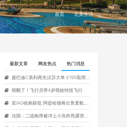
首页
北美生活
最新文章
网友热点
热门消息
庞巴迪C系列再失汉莎大单 E195取而代之
萌翻了！飞行员带4岁萌娃特技飞行
若IAG收购获批 阿提哈德将出售爱航股份
法国：二战炮弹被冲上小岛炸死露营游客