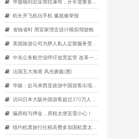
华盛顿到尼亚加拉瀑布，开车需要多久时间？
机长开飞机玩手机 尴尬被举报
省钱省时 用宜家理念设计模拟驾驶舱
美国旅游公司为胖人私人定製服务受欢迎
中东公务航空业呼吁放宽监管 改革一刀切政策
法国五大海港 风光旖旎(图)
华媒：赴马来西亚旅游中国游客出现复苏迹象
访问日本大阪外国游客超过370万人 中国人数倍增
骗房租与押金，房租太便宜需小心！
纽约机票旅行社税高费多加国机票太贵 年失500万客