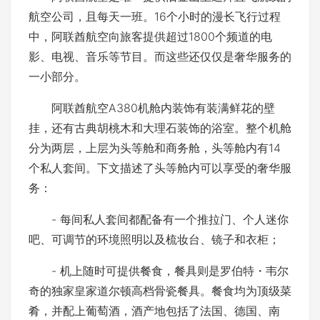
航空公司，且每天一班。16个小时的漫长飞行过程
中，阿联酋航空向旅客提供超过1800个频道的电
影、电视、音乐等节目。而这些还仅仅是奢华服务的
一小部分。
阿联酋航空A380机舱内装饰有装满鲜花的壁
挂，还有古典胡桃木和大理石装饰的浴室。整个机舱
分为两层，上层为头等舱和商务舱，头等舱内有14
个私人套间。下文描述了头等舱内可以享受的奢华服
务：
- 每间私人套间都配备有一个推拉门、个人迷你
吧、可调节的环境照明以及梳妆台、镜子和衣柜；
- 机上随时可提供餐食，餐具则是罗伯特・韦尔
奇的独家皇家道尔顿高档骨瓷餐具。餐食均为顶级菜
肴，并配上葡萄酒，酒产地包括了法国、德国、南