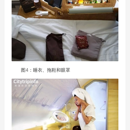
图4：睡衣、拖鞋和眼罩