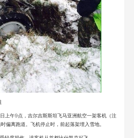
道
3月30日上午9点，吉尔吉斯斯坦飞马亚洲航空一架客机（注
）在着陆时偏离跑道。飞机停止时，前起落架埋入雪地。
轻度损伤。该客机从首都比什凯克起飞。