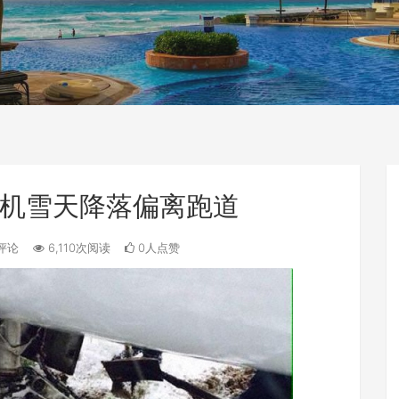
机雪天降落偏离跑道
评论
6,110次阅读
0人点赞