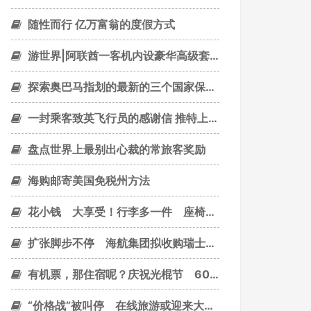
随性而行 亿万富翁的度假方式
游世界|阿联酋一客机内设豪华高级套房 配私人管家！
探索奥巴马指划的最新的三个国家保护区
一封乘客致英飞行员的感谢信 推特上引发疯转
盘点世界上最别出心裁的常旅客奖励
海购邮寄美国免税州方法
花小钱 大享受！行李多一件 座椅宽一些
扩张脚步不停 海航集团拟收购瑞士空港公司
有机票，那住宿呢？庆祝光棍节 60座城市全面下杀5折
“价格战”被叫停 在线旅游或迎来大整顿