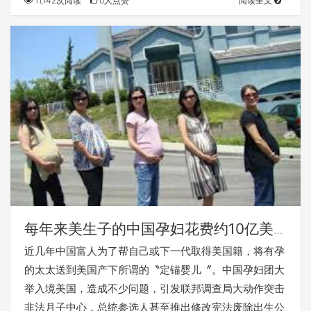
11,142次阅读
0人点赞
阅读全文
每年来美生子的中国孕妇花费约10亿美
元
近几年中国富人为了帮自己或下一代取得美国籍，将有孕
的太太送到美国产下所谓的〝定锚婴儿〞。中国孕妇团大
举入境美国，造成不少问题，引发联邦调查局大动作突击
非法月子中心，总统参选人甚至推出修改宪法废除出生公