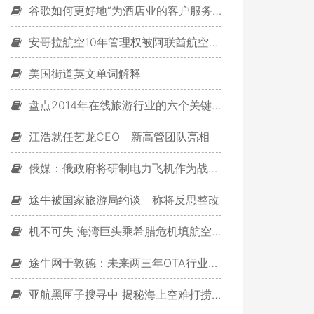
谷歌如何更好地“为酒店业的客户服务”？
安哥拉航空10年管理权被阿联酋航空承包
美国街道英文单词解释
盘点2014年在线旅游行业的六个关键词
江浩就任艺龙CEO 新高管团队亮相
俄媒：俄政府将研制电力飞机作为战略目标
途牛被国家旅游局约谈 称将反思整改
机不可失 海湾巨头乘希腊危机填航空市场空白
途牛网于敦德：未来两三年OTA行业基本定型
亚航黑匣子搜寻中 揭秘海上空难打捞调查步骤