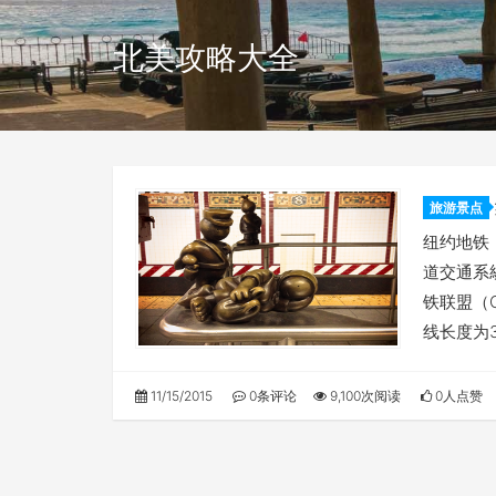
北美攻略大全
旅游景点
人生Lif
纽约地铁（
道交通系
铁联盟（
线长度为3
11/15/2015
0条评论
9,100次阅读
0人点赞