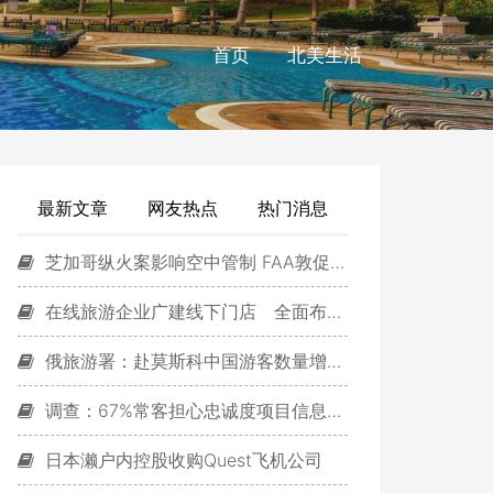
首页
北美生活
最新文章
网友热点
热门消息
芝加哥纵火案影响空中管制 FAA敦促安装ADS-B
在线旅游企业广建线下门店 全面布局O2O
俄旅游署：赴莫斯科中国游客数量增长近2倍
调查：67%常客担心忠诚度项目信息泄露
日本濑户内控股收购Quest飞机公司