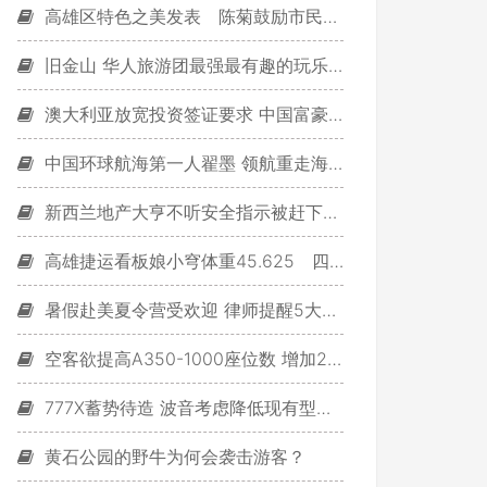
高雄区特色之美发表 陈菊鼓励市民体验各区不同风貌
旧金山 华人旅游团最强最有趣的玩乐攻略
澳大利亚放宽投资签证要求 中国富豪或受益最大
中国环球航海第一人翟墨 领航重走海上丝绸之路
新西兰地产大亨不听安全指示被赶下飞机
高雄捷运看板娘小穹体重45.625 四舍五入最讨厌！
暑假赴美夏令营受欢迎 律师提醒5大注意事项
空客欲提高A350-1000座位数 增加20个座椅
777X蓄势待造 波音考虑降低现有型号777产量
黄石公园的野牛为何会袭击游客？