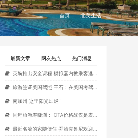
首页
北美生活
最新文章
网友热点
热门消息
英航推出安全课程 模拟器内教乘客逃生
旅游签证美国驾照 王石：在美国考驾照与文明人
南加州 这里阳光灿烂！
同程旅游寿晓渊： OTA价格战仅是表象
最近名流的家随便住 乔治克鲁尼欢迎你！