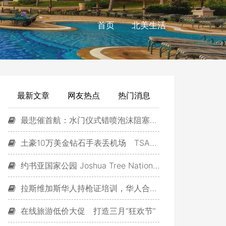
首页
北美生活
最新文章
网友热点
热门消息
最悲催首航：水门仪式错喷泡沫阻塞发动机
土豪10万美金钻石手表丢机场 TSA物归原主
约书亚国家公园 Joshua Tree National Park
拉斯维加斯华人持枪证培训，华人合法买枪从容自卫
在线旅游低价大促 打造三月“狂欢节”