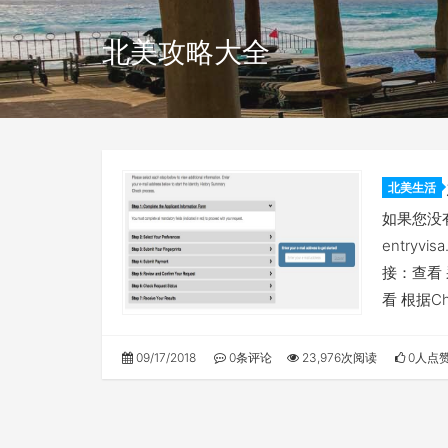
北美攻略大全
北美生活
【最新
如果您没
entry
接：查看
看 根据C
09/17/2018
0条评论
23,976次阅读
0人点