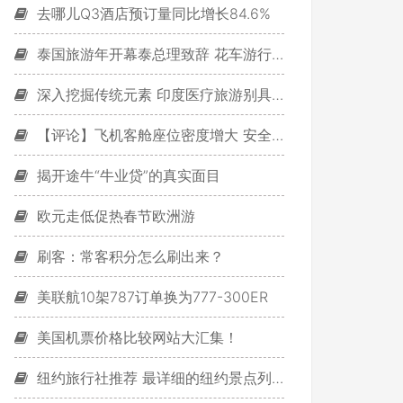
去哪儿Q3酒店预订量同比增长84.6%
泰国旅游年开幕泰总理致辞 花车游行队伍点亮曼谷
深入挖掘传统元素 印度医疗旅游别具特色
【评论】飞机客舱座位密度增大 安全性降低
揭开途牛“牛业贷”的真实面目
欧元走低促热春节欧洲游
刷客：常客积分怎么刷出来？
美联航10架787订单换为777-300ER
美国机票价格比较网站大汇集！
纽约旅行社推荐 最详细的纽约景点列表