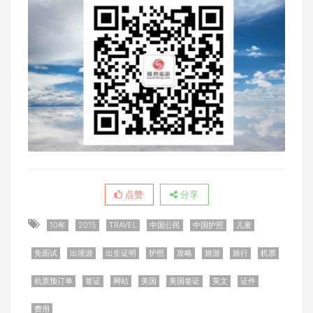
点赞
分享
10年
2015
TRAVEL
中国公民
中国护照
儿童
免面试
出境游
出生证明
护照
攻略
旅游
旅行
机票
机票预订单
签证
网站
美国
美国签证
英文
证件
费用