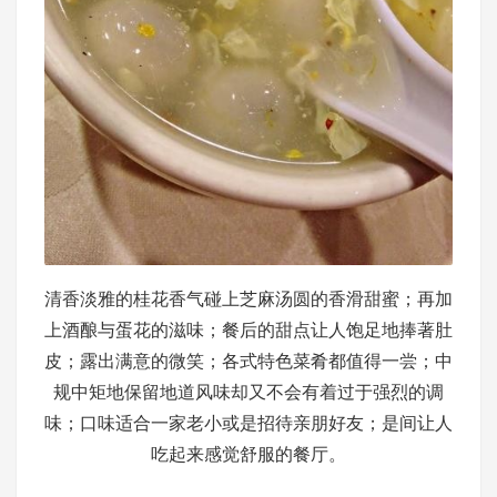
清香淡雅的桂花香气碰上芝麻汤圆的香滑甜蜜；再加
上酒酿与蛋花的滋味；餐后的甜点让人饱足地捧著肚
皮；露出满意的微笑；各式特色菜肴都值得一尝；中
规中矩地保留地道风味却又不会有着过于强烈的调
味；口味适合一家老小或是招待亲朋好友；是间让人
吃起来感觉舒服的餐厅。