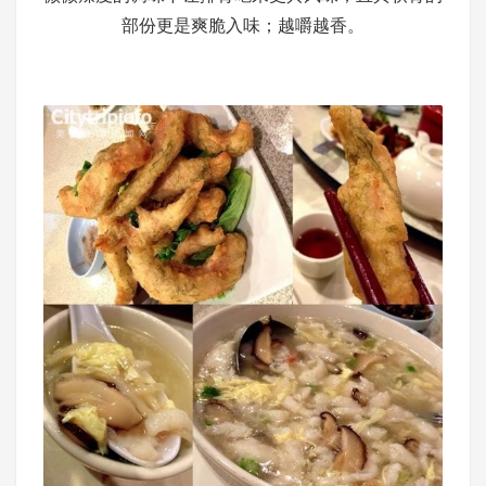
部份更是爽脆入味；越嚼越香。