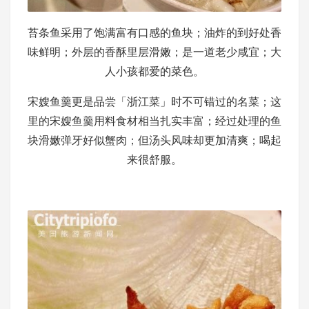
苔条鱼采用了饱满富有口感的鱼块；油炸的到好处香
味鲜明；外层的香酥里层滑嫩；是一道老少咸宜；大
人小孩都爱的菜色。
宋嫂鱼羹更是品尝「浙江菜」时不可错过的名菜；这
里的宋嫂鱼羹用料食材相当扎实丰富；经过处理的鱼
块滑嫩弹牙好似蟹肉；但汤头风味却更加清爽；喝起
来很舒服。