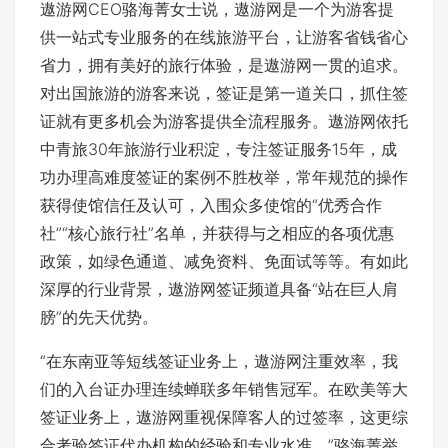
遨游网CEO骆海菁女士说，遨游网是一个为游客提
供一站式专业服务的在线旅游平台，让游客省钱省心
省力，拥有美好的旅行体验，是遨游网一贯的追求。
对出国旅游的游客来说，签证是第一道关口，抓住签
证就有更多机会为游客提供全流程服务。遨游网依托
中青旅30年旅游行业积淀，专注签证服务15年，成
功办理高难度签证的案例不胜枚举，常年规范的操作
获得使馆信任及认可，入围众多使馆的“优秀合作
社”“核心旅行社”名单，并获得与之相应的各项优惠
政策，如绿色通道、减免资料、免面试等等。有如此
深厚的行业背景，遨游网签证频道具备“站在巨人肩
膀”的先天优势。
“在东南亚等短线签证业务上，遨游网注重效率，我
们的入台证办理连续蝉联多年销售冠军。在欧美等大
签证业务上，遨游网重视保障客人的过签率，这更综
合考验签证代办机构的经验和专业水准。”骆海菁举