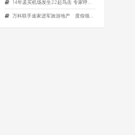
14年孟买机场发生22起鸟击 专家呼吁绘制鸟图
万科联手途家进军旅游地产 度假领域新尝试