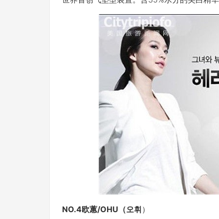
NO.4欧蕙/OHU（오휘
）