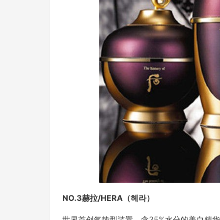
NO.3赫拉/HERA（헤라）
世界首创气垫型装置。含35%水分的美白精