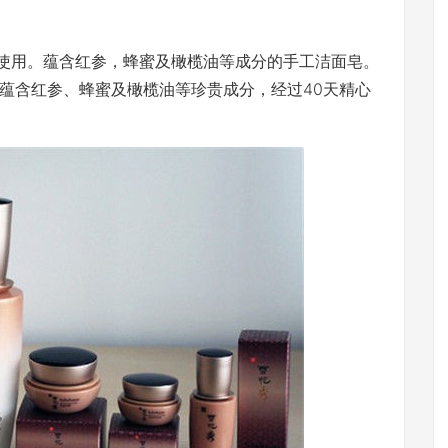
使用。蕴含红参，蜂蜜及橄榄油等成分的手工洁面皂。
蕴含红参、蜂蜜及橄榄油等珍贵成分，经过40天精心