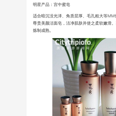
明星产品：宫中蜜皂
适合暗沉没光泽、角质层厚、毛孔粗大等MM
尊贵美颜洁面皂，洁净肌肤并使之柔软嫩滑。
炼制成熟。