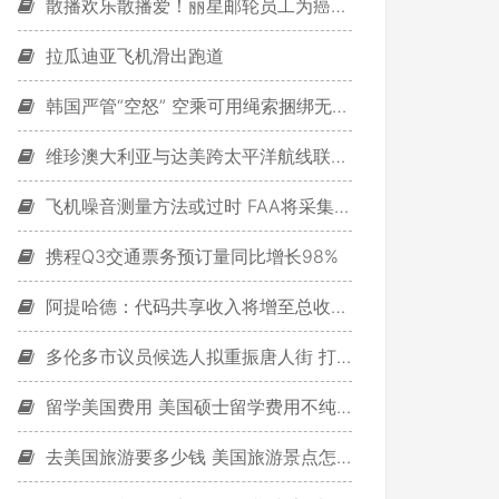
散播欢乐散播爱！丽星邮轮员工为癌童提早过圣诞
拉瓜迪亚飞机滑出跑道
韩国严管“空怒” 空乘可用绳索捆绑无礼旅客
维珍澳大利亚与达美跨太平洋航线联盟获批
飞机噪音测量方法或过时 FAA将采集机场数据
携程Q3交通票务预订量同比增长98%
阿提哈德：代码共享收入将增至总收入25%
多伦多市议员候选人拟重振唐人街 打造成旅游名胜
留学美国费用 美国硕士留学费用不纯粹是数字
去美国旅游要多少钱 美国旅游景点怎样收费？看了让人羡慕嫉妒恨