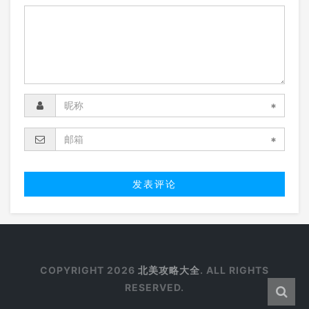
*
*
COPYRIGHT 2026
北美攻略大全
. ALL RIGHTS
RESERVED.