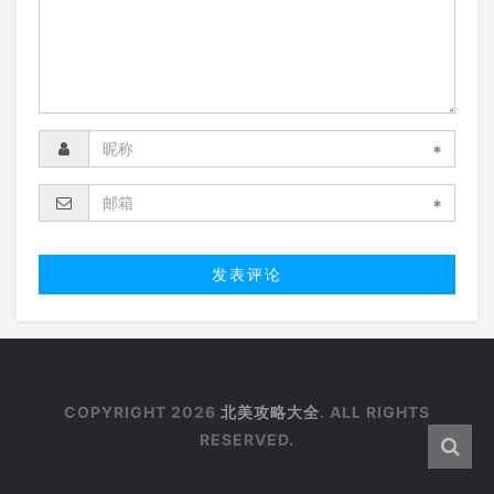
*
*
COPYRIGHT 2026
北美攻略大全
. ALL RIGHTS
RESERVED.