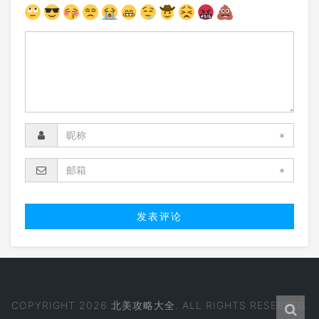
*
*
COPYRIGHT 2026
北美攻略大全
. ALL RIGHTS RESERVED.