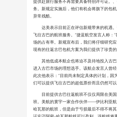
提供赴旅行服务不再需要具备特别许可证。、
务。新规定实施后，他们有机会将旗下的包机
异常残酷。
达美表示目前正在评估新规带来的机遇。该
飞往古巴的航班服务。”捷蓝航空发言人称：
场的占有率。新规宣布后，我们将仔细研究应
现有的往返古巴包机方案为我们提供了珍贵的
其他低成本航企也将迫不及待地投入古巴市
进入古巴市场的理想选手。该航企发言人曾经
此次他表示：“目前尚未制定具体的计划，因
们可以提供飞往古巴的超低票价而且仍然可以
目前提供古巴往返航班不仅仅局限在美国航
班。美航的寰宇一家合作伙伴――伊比利亚航
哈瓦那的航班，但是由于亏损最后不得不将其
证实迈阿密-哈瓦那航线可以盈利，该航线将