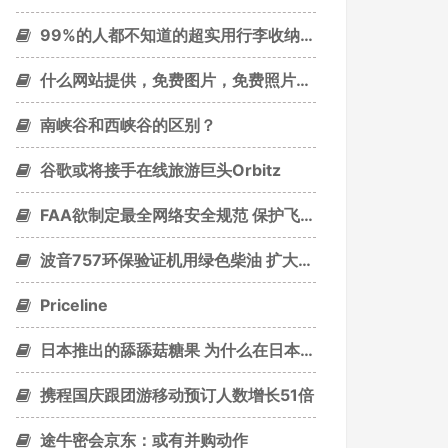
99%的人都不知道的超实用行李收纳术！
什么网站提供，免费图片，免费照片？无版权？
南峡谷和西峡谷的区别？
谷歌或将接手在线旅游巨头Orbitz
FAA欲制定最全网络安全规范 保护飞机不被黑
波音757环保验证机用绿色柴油 扩大新技术试验
Priceline
日本推出的舔舔菇糖果 为什么在日本大受欢迎
携程国庆跟团游移动预订人数增长51倍
途牛密会京东：或有并购动作