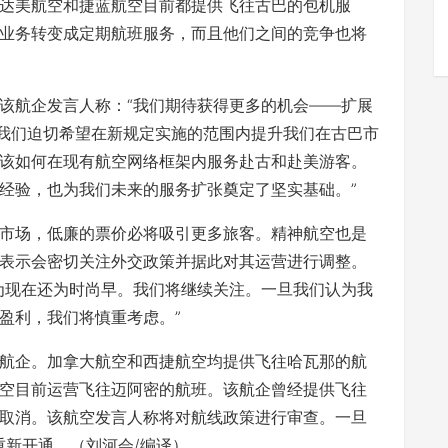
达美航空和捷蓝航空目前都提供飞往古巴的包机服
业务转变成定期航班服务，而且他们之间的竞争也将
航企发言人称：“我们期待获得更多的机会――扩展
“我们迫切希望在新规定实施的范围内提升我们在古巴市
该如何在现有航空网络框架内服务赴古和赴美游客。
经验，也为我们未来的服务扩张奠定了坚实基础。”
场，低廉的票价必将吸引更多旅客。精神航空也是
表示会密切关注外交政策并据此对其运营进行调整。
为现在还为时尚早。我们将继续关注。一旦我们认为我
盈利，我们将慎重考虑。”
企。加拿大航空和西捷航空均提供飞往哈瓦那的航
空目前运营飞往迈阿密的航班。该航企曾经提供飞往
取消。该航空发言人称将对航线政策进行审查。一旦
重新开通。（刘河会/编译）