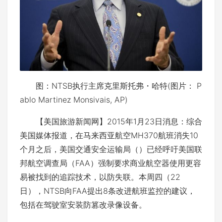
图：NTSB执行主席克里斯托弗・哈特(图片： P
ablo Martinez Monsivais, AP)
【美国旅游新闻网】2015年1月23日消息：综合
美国媒体报道，在马来西亚航空MH370航班消失10
个月之后，美国交通安全运输局（）已经呼吁美国联
邦航空调查局（FAA）强制要求商业航空器使用更容
易被找到的追踪技术，以防失联。本周四（22
日），NTSB向FAA提出8条改进航班监控的建议，
包括在驾驶室安装防篡改录像设备。