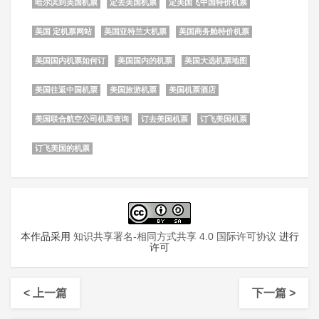
哈尔滨到美国机票
定去美国机票
定美国飞中国特价机票
美国 定机票网站
美国亚特兰大机票
美国商务舱特价机票
美国国内机票如何订
美国国内的机票
美国大选机票地图
美国往返中国机票
美国旅游机票
美国机票酒店
美国联合航空公司机票查询
订去美国机票
订飞美国机票
订飞美国的机票
本作品采用
知识共享署名-相同方式共享 4.0 国际许可协议
进行
许可
< 上一篇
下一篇 >