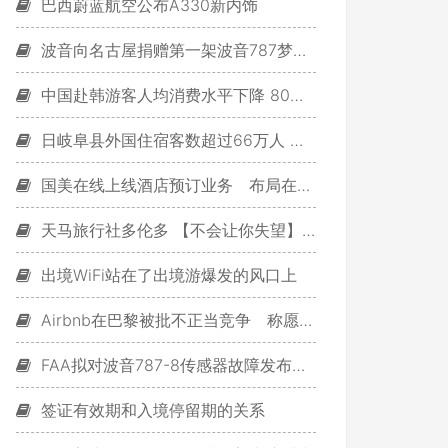
巴西蔚蓝航空公布A330新内饰
波音向名古屋捐赠第一架波音787梦想飞机
中国赴韩游客人均消费水平下降 80后成游客主力
日岐阜县外国住宿客数超过66万人 中国人为主力
国美在线上线酒店预订业务 布局在线旅游
天马旅行社多伦多 【不会让你失望】来多伦多不可不玩的6个区
出境WiFi站在了出境游爆发的风口上
Airbnb在巴黎被批不正当竞争 称愿与政府合作
FAA拟对波音787-8传感器故障发布适航指令
签证有效期和入境停留期的关系