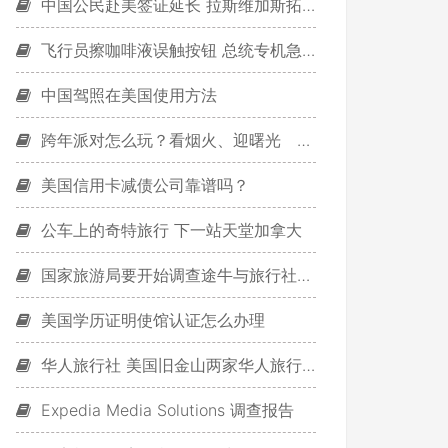
中国公民赴美签证延长 拉斯维加斯拓展中国团队吸引商务会奖旅客
飞行员擦咖啡液误触按钮 总统专机急坠1分钟
中国驾照在美国使用方法
跨年派对怎么玩？看烟火、迎曙光 与3万人嗨翻东北角
美国信用卡减债公司靠谱吗？
公车上的奇特旅行 下一站天堂加拿大
国家旅游局要开始调查途牛与旅行社之争
美国学历证明使馆认证怎么办理
华人旅行社 美国旧金山两家华人旅行社跑路 连累当地业界
Expedia Media Solutions 调查报告