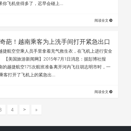
果你飞机坐得多了，迟早会碰上…
阅读全文
奇葩！越南乘客为上洗手间打开紧急出口
航空空乘人员手里拿着充气救生衣，在飞机上进行安全
【美国旅游新闻网】2015年7月1日消息：据彭博社报
南的越捷航空175次航班准备离开河内飞往胡志明市时，一
的乘客打开了飞机上的紧急出…
阅读全文
3
4
»
>