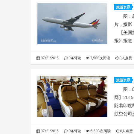
旅游资讯
音787
图：菲律宾
片，摄影
【美国旅
报》报道
07/21/2015
0条评论
7,588次阅读
0人点赞
旅游资讯
脸色
图：印
网】201
随着印度
航空公司
07/21/2015
0条评论
6,503次阅读
0人点赞