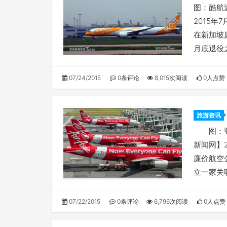
廉航
图：酷航
2015年
在新加坡廉
月底退役
07/24/2015
0条评论
8,015次阅读
0人点赞
旅游资讯
航线
图：亚
新闻网】
廉价航空公
立一家关
07/22/2015
0条评论
6,796次阅读
0人点赞