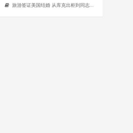
旅游签证美国结婚 从库克出柜到同志移民：看看美国哪32州可与同志结婚移民