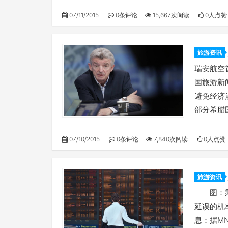
07/11/2015
0条评论
15,667次阅读
0人点赞
旅游资讯
航班
瑞安航空首
国旅游新
避免经济
部分希腊
07/10/2015
0条评论
7,840次阅读
0人点赞
旅游资讯
图：乘坐
延误的机
息：据M