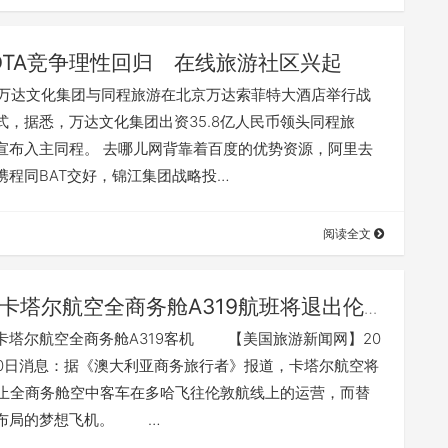
OTA竞争理性回归 在线旅游社区兴起
，万达文化集团与同程旅游在北京万达索菲特大酒店举行战
式，据悉，万达文化集团出资35.8亿人民币领头同程旅
宣布入主同程。 去哪儿网背靠着百度的优势资源，阿里去
携程同BAT交好，锦江集团战略投…
阅读全文
卡塔尔航空全商务舱A319航班将退出伦
尔航空全商务舱A319客机 【美国旅游新闻网】20
月10日消息：据《澳大利亚商务旅行者》报道，卡塔尔航空将
停止全商务舱空中客车在多哈飞往伦敦航线上的运营，而替
布局的梦想飞机。 …