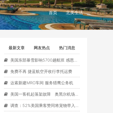
首页
北美生活
最新文章
网友热点
热门消息
美国东部暴雪影响5700趟航班 感恩节回家难
免费不再 捷蓝航空开收行李托运费
达索新建MRO车间 服务猎鹰公务机
美国一客机起落架故障 奥黑尔机场紧急降落
调查：52%美国乘客赞同将宠物带入客舱