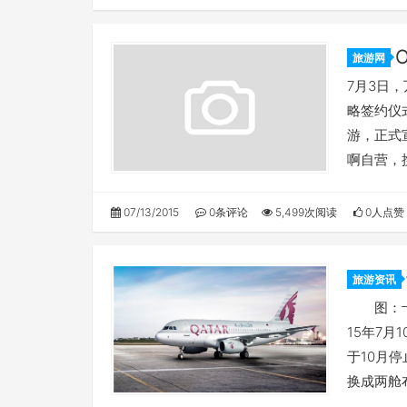
旅游网
7月3日
略签约仪
游，正式
啊自营，
07/13/2015
0条评论
5,499次阅读
0人点赞
旅游资讯
敦航线
图：卡塔
15年7
于10月
换成两舱