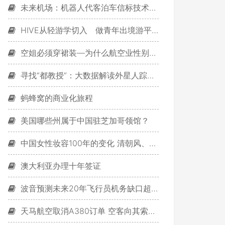
未来机场：机器人代客泊车信标技术指引方向
HIVE从轻游学切入 做青年出境游平台
空姐必须穿裙装―为什么航空业性别歧视难根除？
寻找“都教授”：大数据解读外星人踪迹(图)
蚂蜂窝的商业化旅程
美国哪些州属于中国驻芝加哥领馆？
中国女性妆容100年的变化 清朝风、民国风、劳动风...
澳大利亚办理十年签证
波音预测未来20年飞行员机务缺口超百万
天马航空取消A380订单 空客向其索赔7亿美元