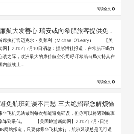
阅读全文
廉航大发善心 瑞安或向希腊旅客提供免费
席执行官迈克尔・奥莱利（Michael O’Leary） 【美
闻网】2015年7月10日消息：据彭博社报道，在希腊正竭力
崩溃之际，欧洲最大的廉价航空公司呼吁希腊当局支持其在
国内航线上…
阅读全文
避免航班延误不用愁 三大绝招帮您解烦恼
飞机无法做到每次都能避免延误，但你可以将遇到航班
率降到最低。 【美国旅游新闻网】2015年7月7日消
NN网站报道，只要你乘坐飞机旅行，航班延误总是无可避