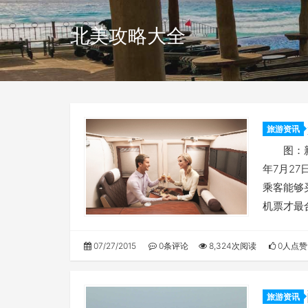
北美攻略大全
旅游资讯
的
图：新加
年7月27
乘客能够
机票才最
07/27/2015
0条评论
8,324次阅读
0人点赞
旅游资讯