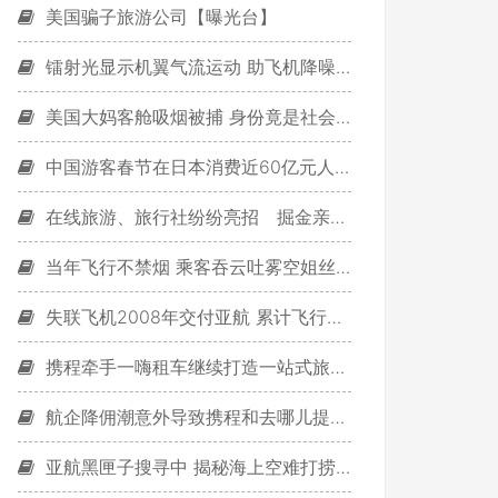
美国骗子旅游公司【曝光台】
镭射光显示机翼气流运动 助飞机降噪省油
美国大妈客舱吸烟被捕 身份竟是社会学教授
中国游客春节在日本消费近60亿元人民币
在线旅游、旅行社纷纷亮招 掘金亲子游
当年飞行不禁烟 乘客吞云吐雾空姐丝袜被烧破
失联飞机2008年交付亚航 累计飞行23000小时
携程牵手一嗨租车继续打造一站式旅行服务
航企降佣潮意外导致携程和去哪儿提前对决
亚航黑匣子搜寻中 揭秘海上空难打捞调查步骤