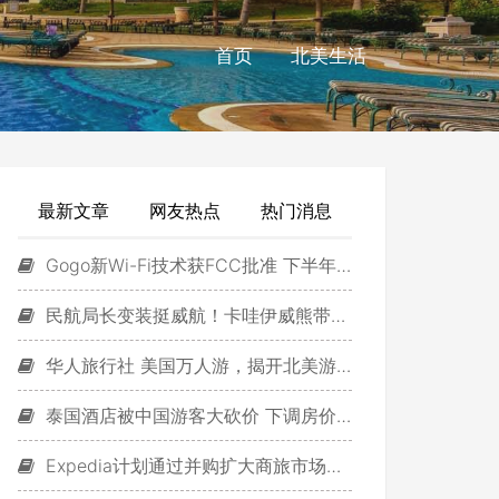
首页
北美生活
最新文章
网友热点
热门消息
Gogo新Wi-Fi技术获FCC批准 下半年将商用
民航局长变装挺威航！卡哇伊威熊带台湾黑熊兄弟来站台！
华人旅行社 美国万人游，揭开北美游新篇章
泰国酒店被中国游客大砍价 下调房价30%至40%
Expedia计划通过并购扩大商旅市场份额