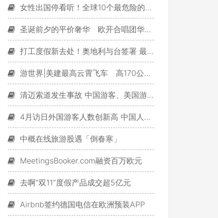
女性出国停看听！全球10个最危险的旅游国家
圣诞前夕的平价奢华 欧开合唱团华山献唱
打工度假新去处！奥地利与台签署 最快年底开放
游世界|美建最高云霄飞车 高170公尺时速105公里
清迈索道发生事故 中国游客、美国游客撞一起致重伤
4月访日外国游客人数创新高 中国人数最多
中概在线旅游股遇「倒春寒」
MeetingsBooker.com融资百万欧元
去啊“双11”度假产品成交超5亿元
Airbnb签约德国电信在欧洲预装APP