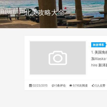
北美攻略大全
旅游博客
1. 美国
加Alask
hire 新
02/23/2015
0条评论
9,116次阅读
0人点赞