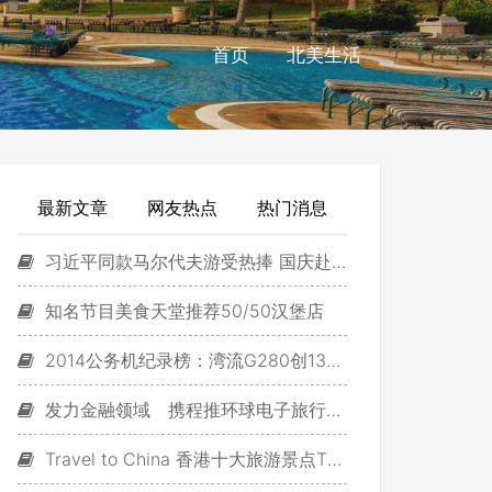
首页
北美生活
最新文章
网友热点
热门消息
习近平同款马尔代夫游受热捧 国庆赴马代游激增
知名节目美食天堂推荐50/50汉堡店
2014公务机纪录榜：湾流G280创13项居首位
发力金融领域 携程推环球电子旅行支票
Travel to China 香港十大旅游景点TOP10排行榜