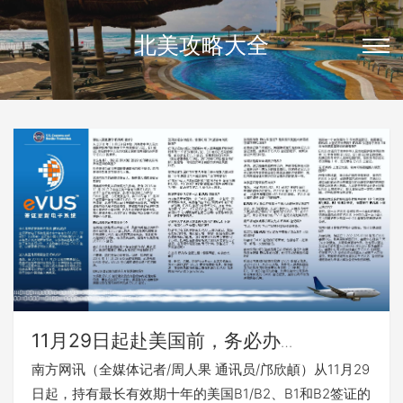
北美攻略大全
11月29日起赴美国前，务必办
理“EVUS”登记
南方网讯（全媒体记者/周人果 通讯员/邝欣頔）从11月29
日起，持有最长有效期十年的美国B1/B2、B1和B2签证的