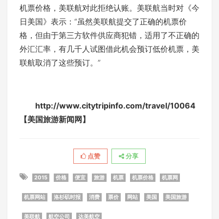
机票价格，美联航对此拒绝认账。美联航当时对《今
日美国》表示：“虽然美联航提交了正确的机票价
格，但由于第三方软件供应商犯错，适用了不正确的
外汇汇率，有几千人试图借此机会预订低价机票，美
联航取消了这些预订。”
http://www.citytripinfo.com/travel/10064
【美国旅游新闻网】
点赞
分享
2015
价格
便宜
旅游
机票
机票价格
机票网
机票网站
洛杉矶时报
消费
票价
网站
美国
美国旅游
美联航
航空公司
达美航空