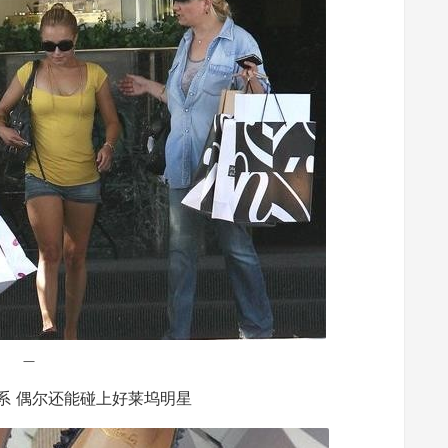
＿
系 偶尔还能碰上好莱坞明星