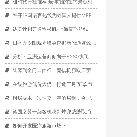
纽约旅行社推荐 最详细的纽约景点列表
韩开19国语言热线为外国人提供MERS信息 含中文
达美计划开通洛杉矶-上海直飞航线
日举办夕阳观光峰会挖掘新旅游资源 华人游客期待
分析：亚洲运营商倾向于A380执飞区域航线
陆客到金门自由行 竟借机窃取庙宇58面金牌被逮
在线旅游低价大促 打造三月“狂欢节”
租房要求一次性交一年的房租，合理吗？
德国之翼一架客机收到炸弹威胁取消起飞
如何开发医疗旅游市场？