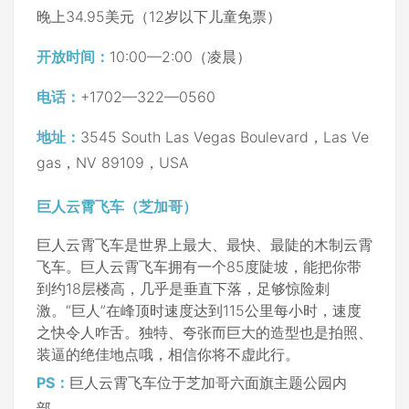
晚上34.95美元（12岁以下儿童免票）
开放时间：
10:00—2:00（凌晨）
电话：
+1702—322—0560
地址：
3545 South Las Vegas Boulevard，Las Ve
gas，NV 89109，USA
巨人云霄飞车（芝加哥）
巨人云霄飞车是世界上最大、最快、最陡的木制云霄
飞车。巨人云霄飞车拥有一个85度陡坡，能把你带
到约18层楼高，几乎是垂直下落，足够惊险刺
激。“巨人”在峰顶时速度达到115公里每小时，速度
之快令人咋舌。独特、夸张而巨大的造型也是拍照、
装逼的绝佳地点哦，相信你将不虚此行。
PS：
巨人云霄飞车位于芝加哥六面旗主题公园内
部。