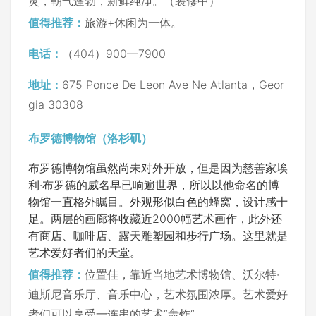
灵，朝气蓬勃，新鲜纯净。（装修中）
值得推荐：
旅游+休闲为一体。
电话：
（404）900—7900
地址：
675 Ponce De Leon Ave Ne Atlanta，Geor
gia 30308
布罗德博物馆（洛杉矶）
布罗德博物馆虽然尚未对外开放，但是因为慈善家埃
利·布罗德的威名早已响遍世界，所以以他命名的博
物馆一直格外瞩目。外观形似白色的蜂窝，设计感十
足。两层的画廊将收藏近2000幅艺术画作，此外还
有商店、咖啡店、露天雕塑园和步行广场。这里就是
艺术爱好者们的天堂。
值得推荐：
位置佳，靠近当地艺术博物馆、沃尔特·
迪斯尼音乐厅、音乐中心，艺术氛围浓厚。艺术爱好
者们可以享受一连串的艺术“轰炸”。