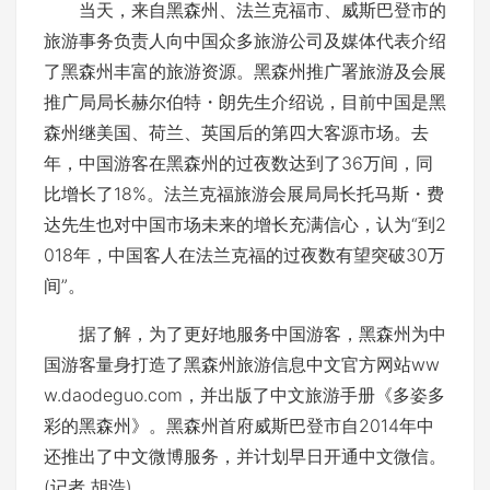
当天，来自黑森州、法兰克福市、威斯巴登市的
旅游事务负责人向中国众多旅游公司及媒体代表介绍
了黑森州丰富的旅游资源。黑森州推广署旅游及会展
推广局局长赫尔伯特・朗先生介绍说，目前中国是黑
森州继美国、荷兰、英国后的第四大客源市场。去
年，中国游客在黑森州的过夜数达到了36万间，同
比增长了18%。法兰克福旅游会展局局长托马斯・费
达先生也对中国市场未来的增长充满信心，认为“到2
018年，中国客人在法兰克福的过夜数有望突破30万
间”。
据了解，为了更好地服务中国游客，黑森州为中
国游客量身打造了黑森州旅游信息中文官方网站ww
w.daodeguo.com，并出版了中文旅游手册《多姿多
彩的黑森州》。黑森州首府威斯巴登市自2014年中
还推出了中文微博服务，并计划早日开通中文微信。
(记者 胡浩)