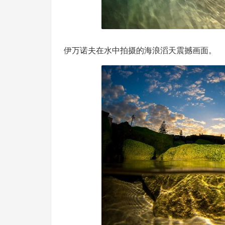
伊万诺夫在水中拍摄的海浪滔天震撼画面。