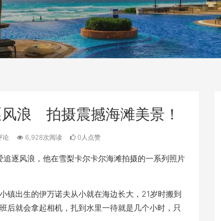
逐风浪 拍摄震撼海滩美景！
评论
6,928次阅读
0人点赞
酷爱追逐风浪，他在雪梨卡尔卡尔海滩拍摄的一系列照片
小镇出生的伊万诺夫从小就在海边长大，21岁时搬到
班后就会拿起相机，扎到水里一待就是几个小时，只