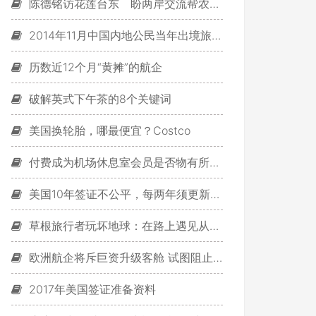
陈德铭访花莲台东 盼两岸交流帮农民找出路
2014年11月中国内地公民当年出境旅游首次突破1亿人次
历数近12个月“黄摊”的航企
破解英式下午茶的8个关键词
美国换轮胎，哪最便宜？Costco
付费成为机场休息室会员是否物有所值？
美国10年签证不公平，每两年须更新EVUS
草根旅行者玩坏地球：在路上遇见从未有过的自己
欧洲航企将斥巨资升级客舱 试图阻止客户流失
2017年美国签证准备资料