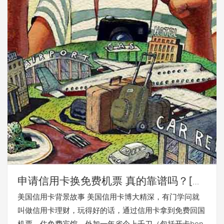
申请信用卡换免费机票 真的靠谱吗？[神
帖]
美国信用卡背景故事 美国信用卡博大精深，有门学问就
叫做信用卡理财，玩得好的话，通过信用卡拿到免费回国
机票，住免费宾馆，外加一年省个上千刀（包括开卡bon